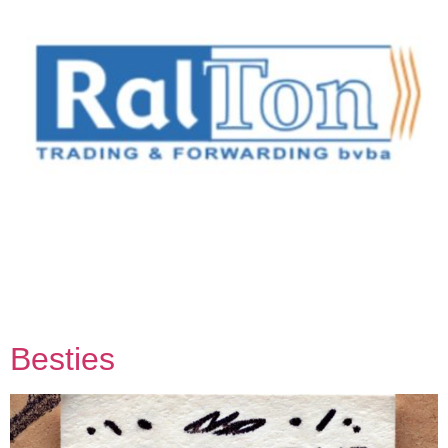
Teamleden Anthony Breeweg Richard Smits Daan van der
Tuijn Francois Brormann Pascal Mouthaan Toon Melisse
Pieter de Bot
Besties