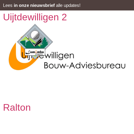
Lees
in onze nieuwsbrief
alle updates!
Uijtdewilligen 2
Teamleden Mark Hermans Paul Kok Jacques Snijders Fred
Penning Andy Uijtdewilligen Jean Ruinard
Ralton