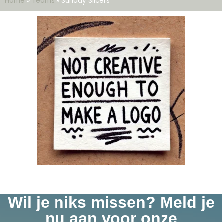
Home
»
Teams
»
Sunday Slicers
Wil je niks missen? Meld je
nu aan voor onze