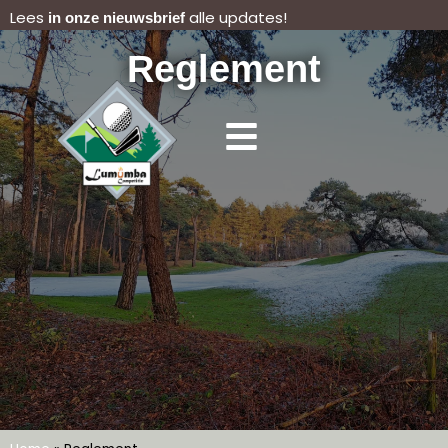
Lees
alle updates!
in onze nieuwsbrief
Reglement