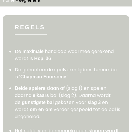
Home
»
Reglement
REGELS
De
handicap waarmee gerekend
maximale
wordt is
Hcp. 36
De gehanteerde spelvorm tijdens Lumumba
is
‘Chapman Foursome’
slaan af (slag 1) en spelen
Beide spelers
daarna
bal (slag 2). Daarna wordt
elkaars
de
gekozen voor
en
gunstigste bal
slag 3
wordt
verder gespeeld tot de bal is
om-en-om
uitgeholed.
Het saldo van de meegekregen slagen wordt