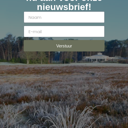
nieuwsbrief!
Verstuur