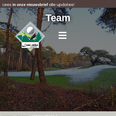
Lees
alle updates!
in onze nieuwsbrief
Team