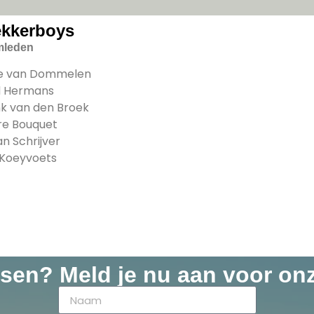
ekkerboys
mleden
e van Dommelen
d Hermans
k van den Broek
re Bouquet
n Schrijver
 Koeyvoets
ssen? Meld je nu aan voor on