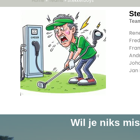
Home
»
Teams
»
Stekkerboys
St
Tea
Ren
Fre
Fran
And
Joha
Jan
Wil je niks mi