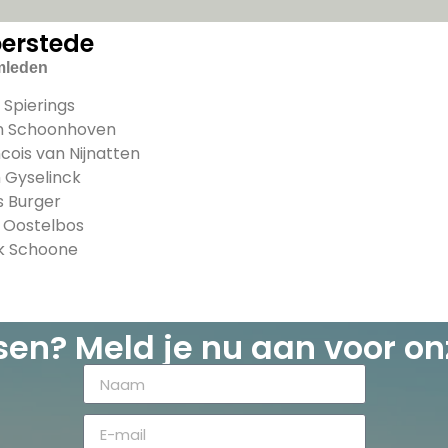
erstede
mleden
Spierings
n Schoonhoven
cois van Nijnatten
 Gyselinck
s Burger
 Oostelbos
k Schoone
ssen? Meld je nu aan voor on