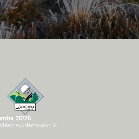
mba 25/26
rechten voorbehouden
©