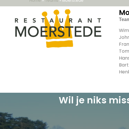
Home
»
Teams
»
Moerstede
Mo
Tea
Wim 
Joh
Fran
Tom
Han
Bart
Hen
Wil je niks mi