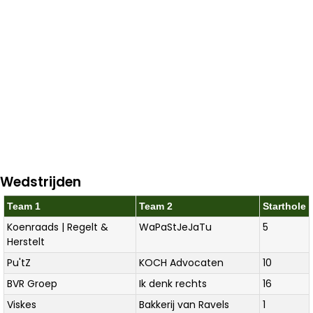
Wedstrijden
Team 1
Team 2
Starthole
Koenraads | Regelt &
WaPaStJeJaTu
5
Herstelt
Pu'tZ
KOCH Advocaten
10
BVR Groep
Ik denk rechts
16
Viskes
Bakkerij van Ravels
1