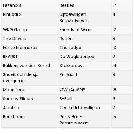
Lezen123
Besties
17
PinHaai 2
Uijtdewilligen
4
Bouwadvies 2
WKG Groep
Friends of Wine
12
The Drivers
Ralton
8
Echte Mannekes
The Lodge
13
BBARST
De Weglopertjes
2
Bakkerij van den Bemd
Stekkerboys
14
Snövit och de sju
PinHaai 1
9
dvärgarna
Moerstede
#WeAreSPIE
18
Sunday Slicers
B-Built
6
Alcoline
Team Uijtdewilligen
7
Beukfloors
Par & Bar -
15
Remmerswaal