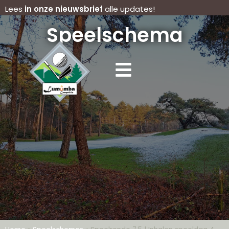
Lees
in onze nieuwsbrief
alle updates!
Speelschema