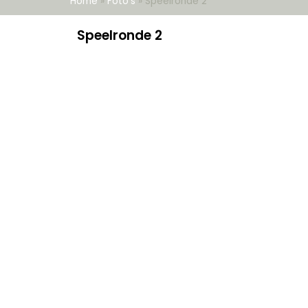
Home
»
Foto's
»
Speelronde 2
Speelronde 2